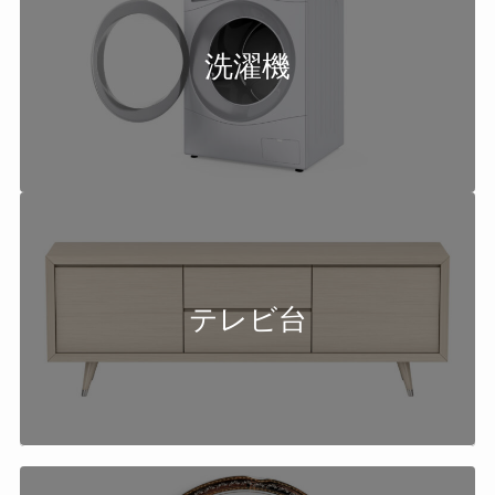
洗濯機
テレビ台