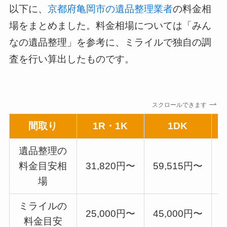
以下に、
京都府亀岡市の遺品整理業者
の料金相
場をまとめました。料金相場については「みん
なの遺品整理」を参考に、ミライルで独自の調
査を行い算出したものです。
スクロールできます
間取り
1R・1K
1DK
遺品整理の
料金目安相
31,820円〜
59,515円〜
7
場
ミライルの
25,000円〜
45,000円〜
5
料金目安