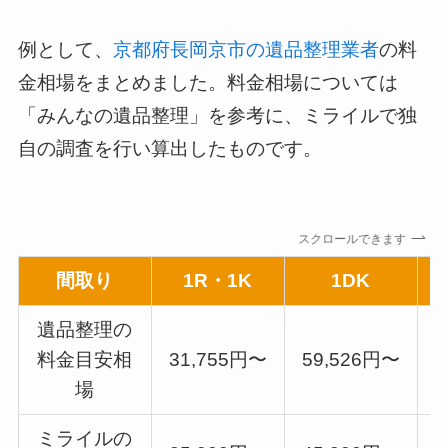
例として、
京都府長岡京市の遺品整理業者
の料
金相場をまとめました。料金相場については
「みんなの遺品整理」を参考に、ミライルで独
自の調査を行い算出したものです。
スクロールできます
間取り
1R・1K
1DK
遺品整理の
料金目安相
31,755円〜
59,526円〜
7
場
ミライルの