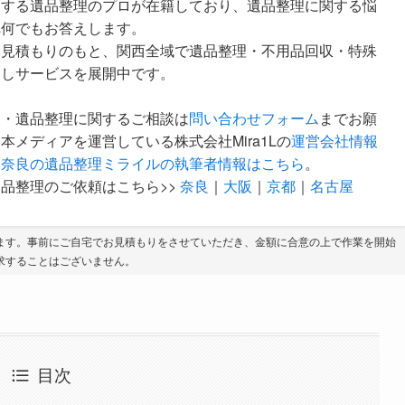
定する遺品整理のプロが在籍しており、遺品整理に関する悩
へ何でもお答えします。
な見積もりのもと、関西全域で遺品整理・不用品回収・特殊
越しサービスを展開中です。
ア・遺品整理に関するご相談は
問い合わせフォーム
までお願
本メディアを運営している株式会社Mira1Lの
運営会社情報
。
奈良の遺品整理ミライルの執筆者情報はこちら
。
品整理のご依頼はこちら>>
奈良
｜
大阪
｜
京都
｜
名古屋
ます。事前にご自宅でお見積もりをさせていただき、金額に合意の上で作業を開始
求することはございません。
目次