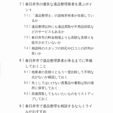
春日井市の優良な遺品整理業者を選ぶポイ
ント
「遺品整理士」の資格所有者が在籍してい
るか
遺品整理以外にも遺品買取や不用品回収な
どのサービスもあるか
春日井市の料金相場よりも高額な見積りを
提示されていないか
相談時のスタッフの対応や口コミの評判が
良いか
春日井市で遺品整理業者が来るまでに準備
しておくこと
他業者の見積りともう一度比較して不明な
点がないか確認しておく
失くしてはいけない貴重品や書類は別の場
所に保管しておく
高価買取してもらいたいものをリストアッ
プしておく
春日井市で遺品整理を相談するならミライ
ルがおすすめ