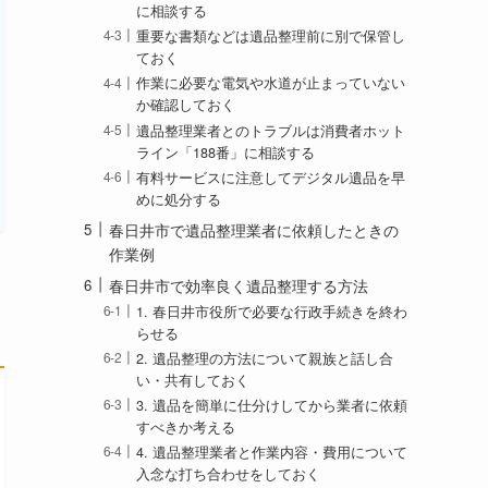
に相談する
重要な書類などは遺品整理前に別で保管し
ておく
作業に必要な電気や水道が止まっていない
か確認しておく
遺品整理業者とのトラブルは消費者ホット
ライン「188番」に相談する
有料サービスに注意してデジタル遺品を早
めに処分する
春日井市で遺品整理業者に依頼したときの
作業例
春日井市で効率良く遺品整理する方法
1. 春日井市役所で必要な行政手続きを終わ
らせる
2. 遺品整理の方法について親族と話し合
い・共有しておく
3. 遺品を簡単に仕分けしてから業者に依頼
すべきか考える
4. 遺品整理業者と作業内容・費用について
入念な打ち合わせをしておく