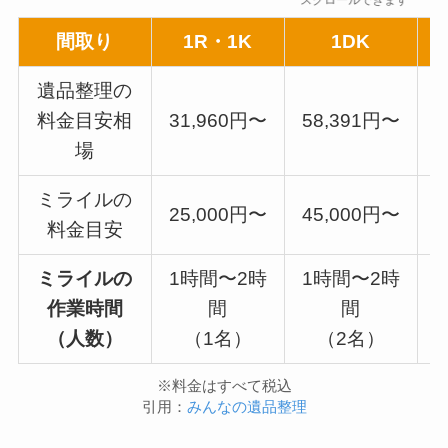
スクロールできます
間取り
1R・1K
1DK
遺品整理の
料金目安相
31,960円〜
58,391円〜
7
場
ミライルの
25,000円〜
45,000円〜
5
料金目安
ミライルの
1時間〜2時
1時間〜2時
作業時間
間
間
（人数）
（1名）
（2名）
※料金はすべて税込
引用：
みんなの遺品整理