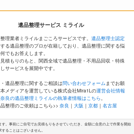
遺品整理サービス ミライル
品整理業者ミライルまごころサービスです。
遺品整理士認定
定する遺品整理のプロが在籍しており、遺品整理に関する悩
へ何でもお答えします。
な見積もりのもと、関西全域で遺品整理・不用品回収・特殊
越しサービスを展開中です。
ア・遺品整理に関するご相談は
問い合わせフォーム
までお願
本メディアを運営している株式会社Mira1Lの
運営会社情報
。
奈良の遺品整理ミライルの執筆者情報はこちら
。
品整理のご依頼はこちら>>
奈良
｜
大阪
｜
京都
｜
名古屋
ます。事前にご自宅でお見積もりをさせていただき、金額に合意の上で作業を開始
求することはございません。