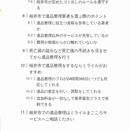
桜井市が定めたゴミ出しのルールを遵守す
る
桜井市で遺品整理業者を選ぶ際のポイント
遺品整理に役立つ資格を所有している業者
か
遺品整理以外のサービスが充実しているか
費用が相場からかけ離れていないか
死亡届の提出など死亡後の手続きを済ませ
てから遺品整理を行う
桜井市で遺品整理をするならミライルがお
すすめ
遺品整理のプロが24時間365日いつでも対
応してくれる
遺品の査定を行い、買取をしてくれる
追加料金が一切なしで業界最安クラスで依
頼できる
桜井市での遺品整理はミライルまごころサ
ービスへご相談ください