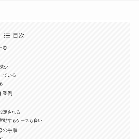
目次
一覧
人減少
している
る
作業例
設定される
変動するケースも多い
際の手順
す