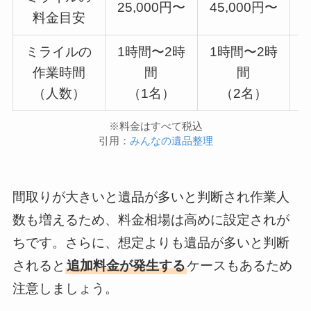
25,000円〜
45,000円〜
5
料金目安
ミライルの
1時間〜2時
1時間〜2時
作業時間
間
間
（人数）
（1名）
（2名）
※料金はすべて税込
引用：
みんなの遺品整理
間取りが大きいと遺品が多いと判断され作業人
数も増えるため、料金相場は高めに設定されが
ちです。さらに、想定よりも遺品が多いと判断
されると
追加料金が発生する
ケースもあるため
注意しましょう。