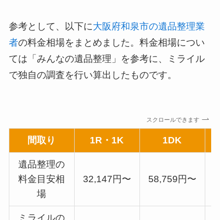
参考として、以下に
大阪府和泉市の遺品整理業
者
の料金相場をまとめました。料金相場につい
ては「みんなの遺品整理」を参考に、ミライル
で独自の調査を行い算出したものです。
スクロールできます
間取り
1R・1K
1DK
遺品整理の
料金目安相
32,147円〜
58,759円〜
7
場
ミライルの